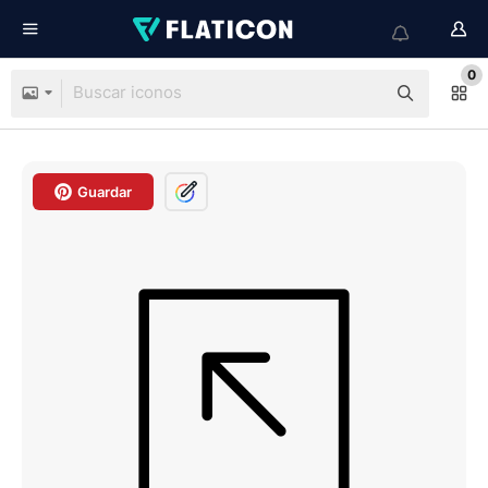
0
Guardar