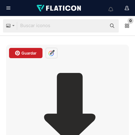
0
Guardar