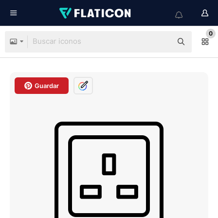
0
Guardar