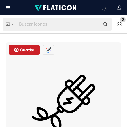
0
Guardar