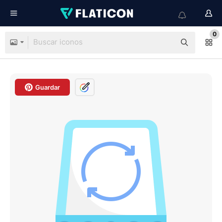
0
Guardar