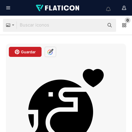
0
Guardar