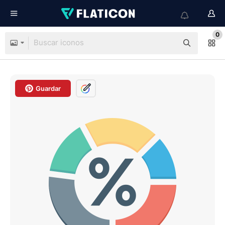
0
Guardar