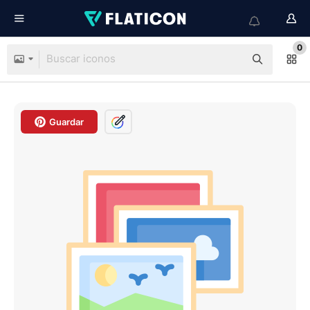
0
Guardar