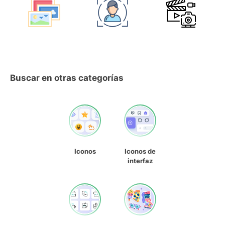
Buscar en otras categorías
Iconos
Iconos de
interfaz