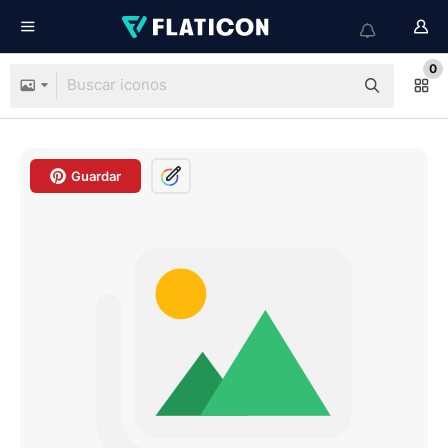
0
Guardar