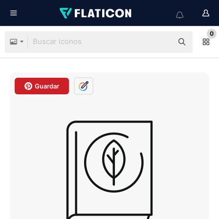
0
Guardar