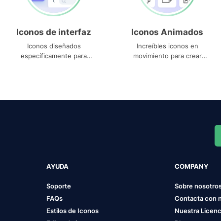
Iconos de interfaz
Iconos Animados
Iconos diseñados
Increíbles iconos en
específicamente para
movimiento para crear
interfaces
proyectos dinámicos
AYUDA
COMPANY
Soporte
Sobre nosotro
FAQs
Contacta con 
Estilos de Iconos
Nuestra Licenc