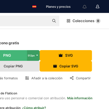
Planes y precios
Colecciones
0
cono gratis
PNG
SVG
512px
Copiar PNG
Copiar SVG
ás formatos
Añadir a la colección
Compartir
 de Flaticon
ara uso personal o comercial con atribución.
Más información
ere atribución
¿Cómo atribuir?