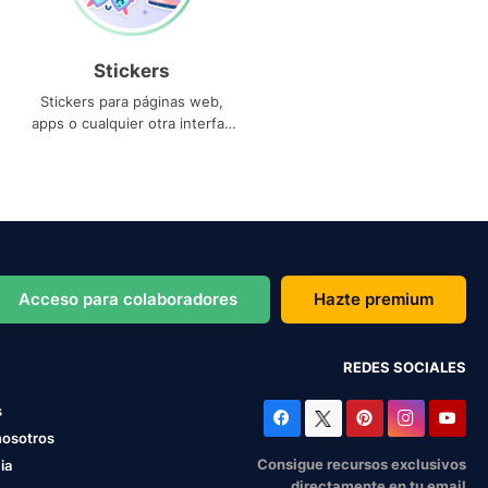
Stickers
Stickers para páginas web,
apps o cualquier otra interfaz
que necesites
Acceso para colaboradores
Hazte premium
REDES SOCIALES
s
nosotros
Consigue recursos exclusivos
ia
directamente en tu email