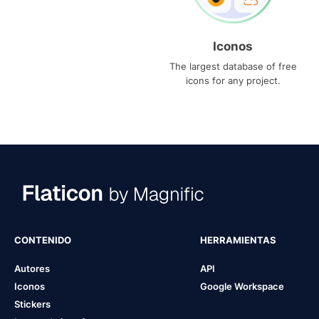
Iconos
The largest database of free
icons for any project.
CONTENIDO
HERRAMIENTAS
Autores
API
Iconos
Google Workspace
Stickers