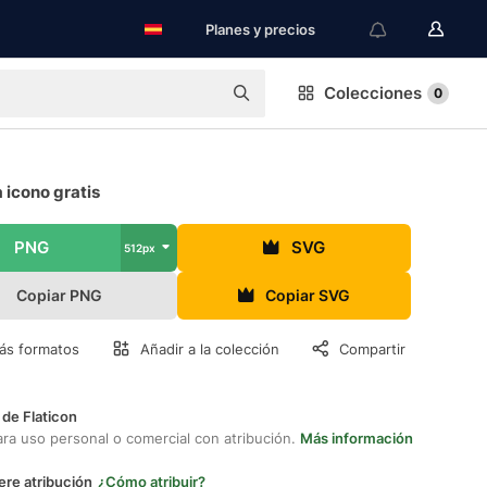
Planes y precios
Colecciones
0
 icono gratis
PNG
SVG
512px
Copiar PNG
Copiar SVG
ás formatos
Añadir a la colección
Compartir
 de Flaticon
ara uso personal o comercial con atribución.
Más información
ere atribución
¿Cómo atribuir?