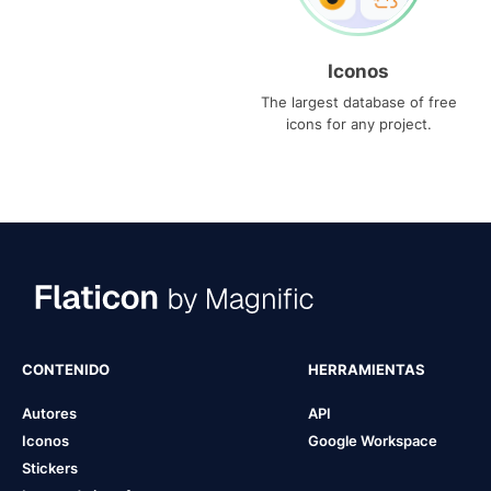
Iconos
The largest database of free
icons for any project.
CONTENIDO
HERRAMIENTAS
Autores
API
Iconos
Google Workspace
Stickers