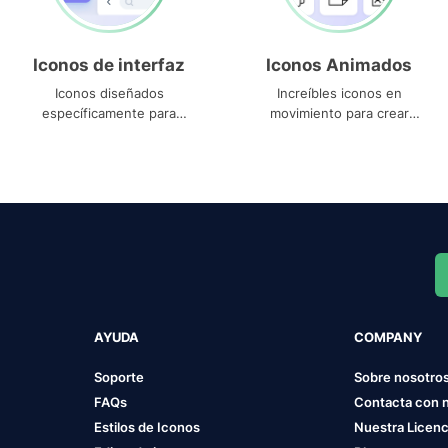
Iconos de interfaz
Iconos Animados
Iconos diseñados
Increíbles iconos en
específicamente para
movimiento para crear
interfaces
proyectos dinámicos
AYUDA
COMPANY
Soporte
Sobre nosotro
FAQs
Contacta con 
Estilos de Iconos
Nuestra Licenc