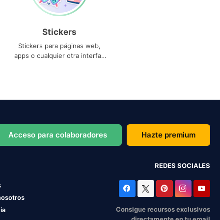
Stickers
Stickers para páginas web,
apps o cualquier otra interfaz
que necesites
Acceso para colaboradores
Hazte premium
REDES SOCIALES
s
nosotros
Consigue recursos exclusivos
ia
directamente en tu email