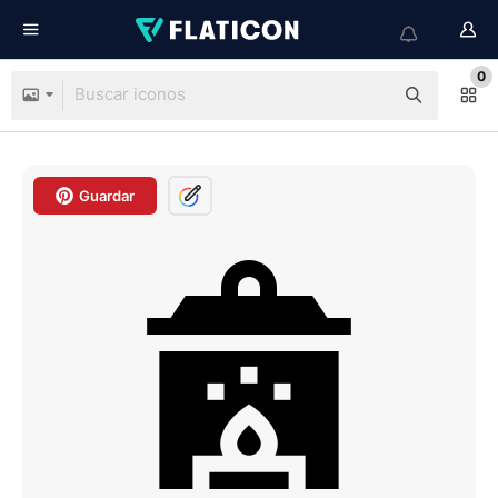
0
Guardar