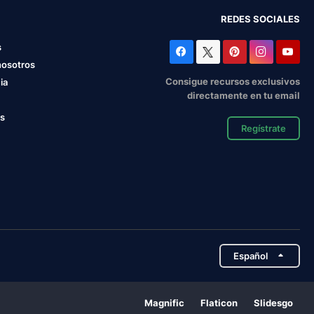
REDES SOCIALES
s
nosotros
Consigue recursos exclusivos
ia
directamente en tu email
os
Regístrate
Español
Magnific
Flaticon
Slidesgo