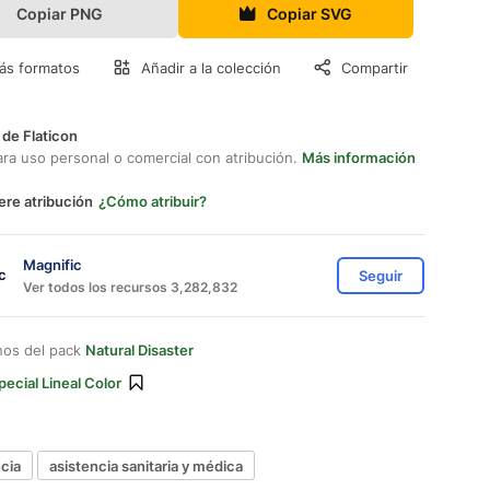
Copiar PNG
Copiar SVG
ás formatos
Añadir a la colección
Compartir
 de Flaticon
ara uso personal o comercial con atribución.
Más información
ere atribución
¿Cómo atribuir?
Magnific
Seguir
Ver todos los recursos 3,282,832
nos del pack
Natural Disaster
pecial Lineal Color
cia
asistencia sanitaria y médica