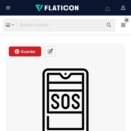
0
Guardar