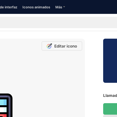
de interfaz
Iconos animados
Más
Editar icono
Llamad