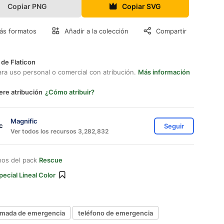
Copiar PNG
Copiar SVG
ás formatos
Añadir a la colección
Compartir
 de Flaticon
ara uso personal o comercial con atribución.
Más información
ere atribución
¿Cómo atribuir?
Magnific
Seguir
Ver todos los recursos 3,282,832
nos del pack
Rescue
pecial Lineal Color
amada de emergencia
teléfono de emergencia