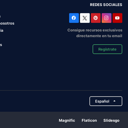
REDES SOCIALES
s
nosotros
Consigue recursos exclusivos
ia
directamente en tu email
os
Regístrate
Español
Magnific
Flaticon
Slidesgo