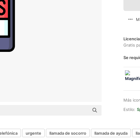
M
Licencia
Gratis p
Se requi
Más ico
Estilo:
S
elefónica
urgente
llamada de socorro
llamada de ayuda
ll