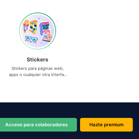
Stickers
Stickers para páginas web,
apps o cualquier otra interfaz
que necesites
Acceso para colaboradores
Hazte premium