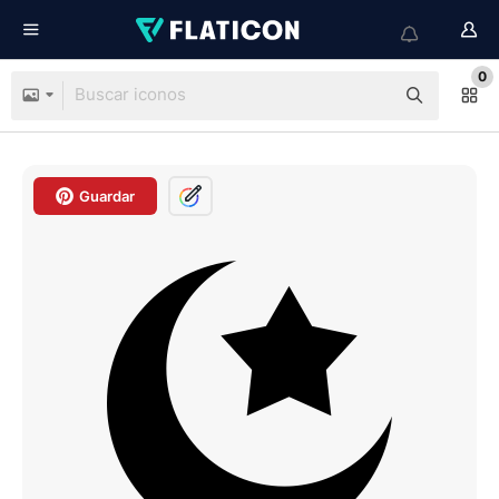
0
Guardar