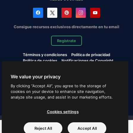
Consigue recursos exclusivos directamente en tu email
Regístrate
Términos y condiciones
Política de privacidad
Política de cookies
Notificaciones de Copyright
Cookies settings
We value your privacy
Copyright © 2010-2026 Freepik Company S.L.U. Todos los
By clicking “Accept All”, you agree to the storage of
derechos reservados.
cookies on your device to enhance site navigation,
analyze site usage, and assist in our marketing efforts.
Español
Cookies settings
Proyectos de Magnific
Reject All
Accept All
PNG
SVG