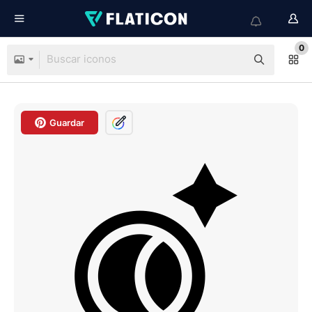
0
Guardar