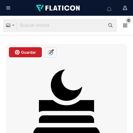
0
Guardar