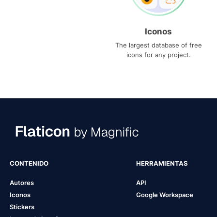
Iconos
The largest database of free
icons for any project.
CONTENIDO
HERRAMIENTAS
Autores
API
Iconos
Google Workspace
Stickers