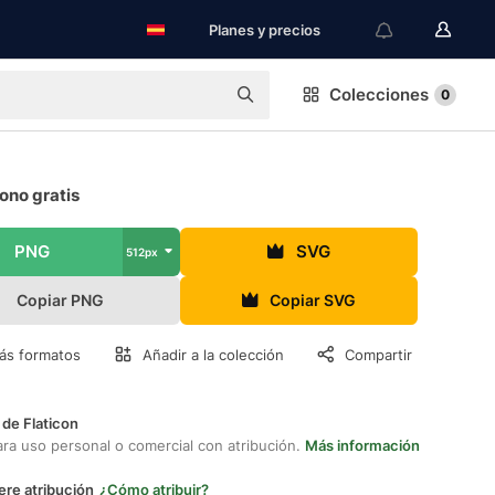
Planes y precios
Colecciones
0
ono gratis
PNG
SVG
512px
Copiar PNG
Copiar SVG
ás formatos
Añadir a la colección
Compartir
 de Flaticon
ara uso personal o comercial con atribución.
Más información
ere atribución
¿Cómo atribuir?