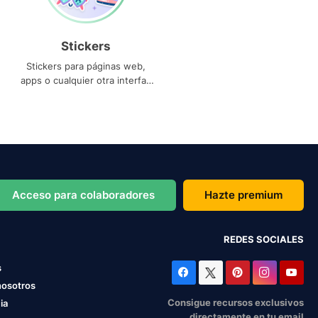
Stickers
Stickers para páginas web,
apps o cualquier otra interfaz
que necesites
Acceso para colaboradores
Hazte premium
REDES SOCIALES
s
nosotros
Consigue recursos exclusivos
ia
directamente en tu email