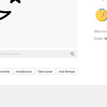
Más ico
Estilo:
M
onomía
media luna
fase lunar
mal tiempo