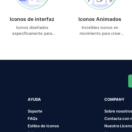
Iconos de interfaz
Iconos Animados
Iconos diseñados
Increíbles iconos en
específicamente para
movimiento para crear
interfaces
proyectos dinámicos
AYUDA
COMPANY
Soporte
Sobre nosotro
FAQs
Contacta con 
Estilos de Iconos
Nuestra Licenc