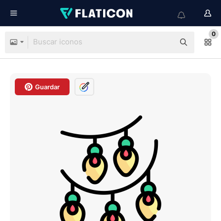
0
Guardar