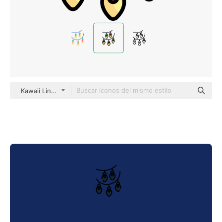
Kawaii Lineal color