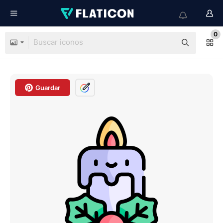
0
Guardar