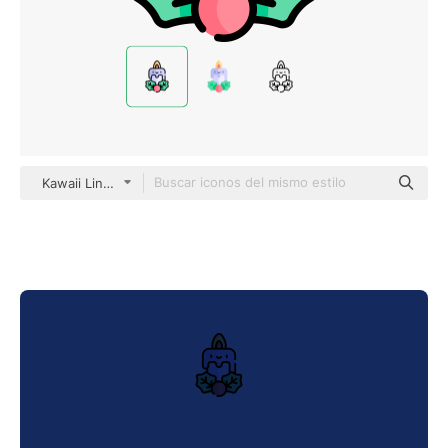
Kawaii Lineal color