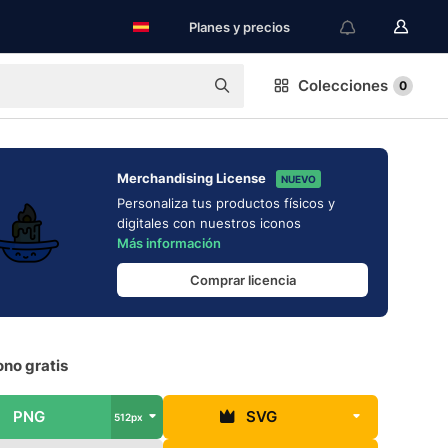
Planes y precios
Colecciones
0
Merchandising License
NUEVO
Personaliza tus productos físicos y
digitales con nuestros iconos
Más información
Comprar licencia
ono gratis
PNG
SVG
512px