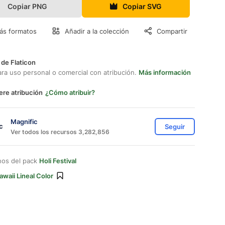
Copiar PNG
Copiar SVG
ás formatos
Añadir a la colección
Compartir
 de Flaticon
ara uso personal o comercial con atribución.
Más información
ere atribución
¿Cómo atribuir?
Magnific
Seguir
Ver todos los recursos 3,282,856
nos del pack
Holi Festival
awaii Lineal Color