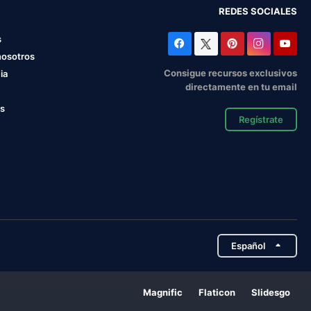
REDES SOCIALES
s
nosotros
Consigue recursos exclusivos
ia
directamente en tu email
os
Regístrate
Español
Magnific
Flaticon
Slidesgo