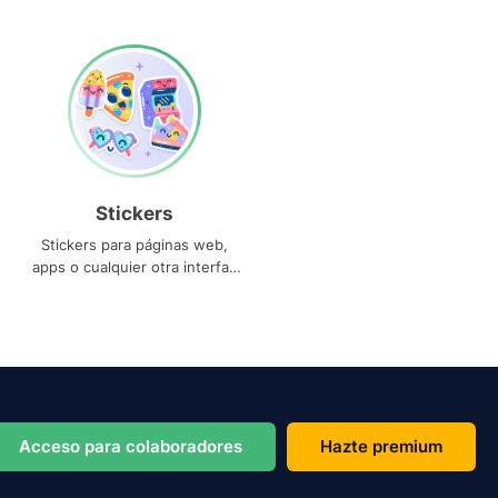
Stickers
Stickers para páginas web,
apps o cualquier otra interfaz
que necesites
Acceso para colaboradores
Hazte premium