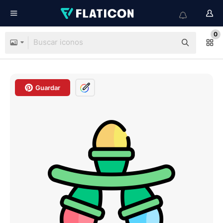
0
Guardar