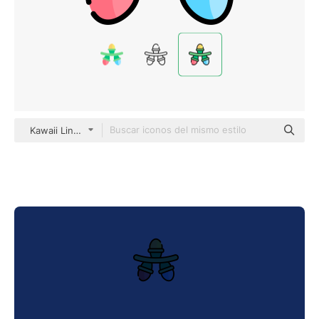
Kawaii Lineal color