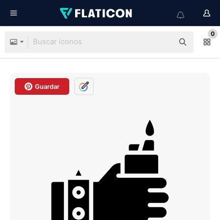
0
Guardar