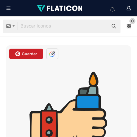
0
Guardar