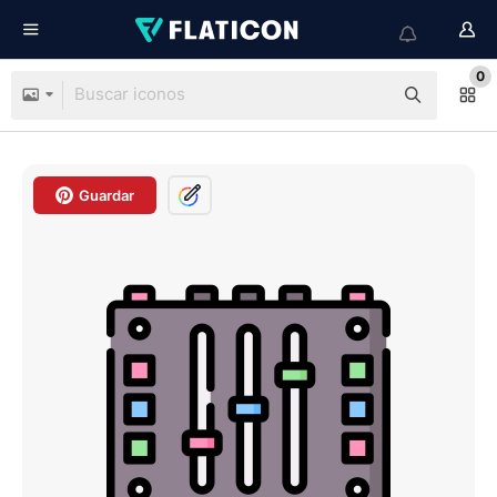
0
Guardar