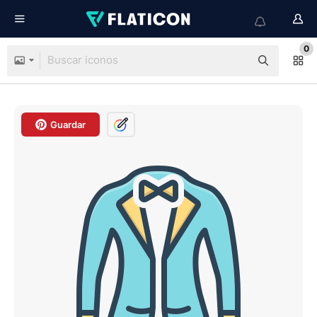
0
Guardar