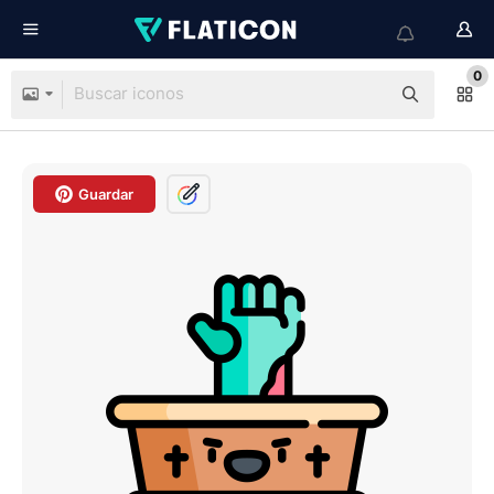
0
Guardar