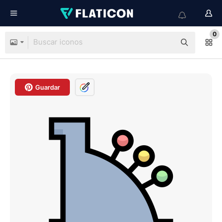
0
Guardar