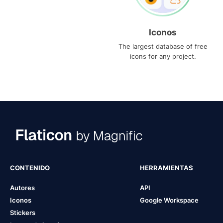
Iconos
The largest database of free
icons for any project.
CONTENIDO
HERRAMIENTAS
Autores
API
Iconos
Google Workspace
Stickers