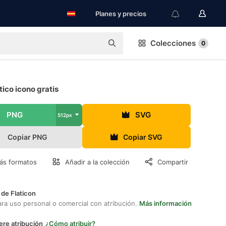
Planes y precios
Colecciones
0
ico icono gratis
PNG
SVG
512px
Copiar PNG
Copiar SVG
ás formatos
Añadir a la colección
Compartir
 de Flaticon
ara uso personal o comercial con atribución.
Más información
ere atribución
¿Cómo atribuir?