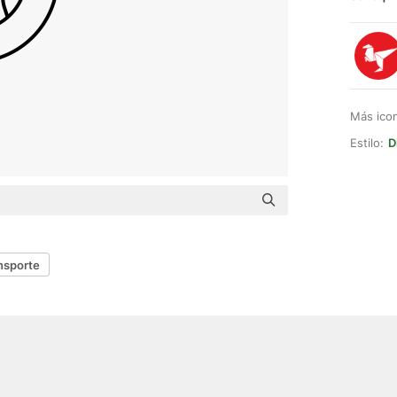
Más ico
Estilo:
D
nsporte