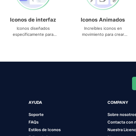
Iconos de interfaz
Iconos Animados
Iconos diseñados
Increíbles iconos en
específicamente para
movimiento para crear
interfaces
proyectos dinámicos
AYUDA
COMPANY
Soporte
Sobre nosotro
FAQs
Contacta con 
Estilos de Iconos
Nuestra Licenc