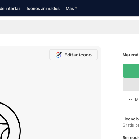
de interfaz
Iconos animados
Más
Editar icono
Neumát
M
Licencia
Gratis p
Se requi