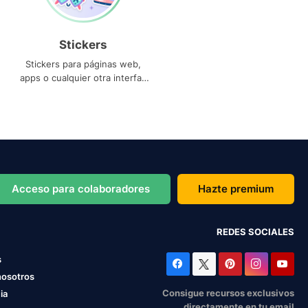
Stickers
Stickers para páginas web,
apps o cualquier otra interfaz
que necesites
Acceso para colaboradores
Hazte premium
REDES SOCIALES
s
nosotros
Consigue recursos exclusivos
ia
directamente en tu email