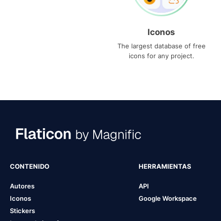
Iconos
The largest database of free
icons for any project.
CONTENIDO
HERRAMIENTAS
Autores
API
Iconos
Google Workspace
Stickers