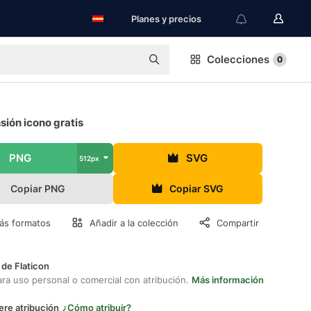
Planes y precios
Colecciones
0
ión icono gratis
PNG
SVG
512px
Copiar PNG
Copiar SVG
ás formatos
Añadir a la colección
Compartir
 de Flaticon
ara uso personal o comercial con atribución.
Más información
ere atribución
¿Cómo atribuir?