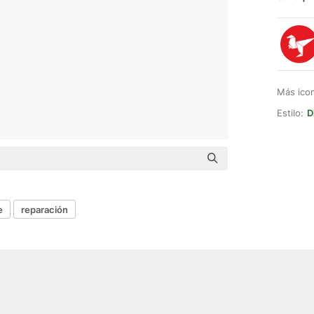
Más ico
Estilo:
D
e
reparación