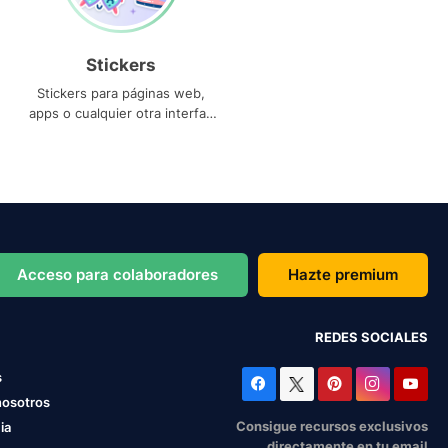
Stickers
Stickers para páginas web,
apps o cualquier otra interfaz
que necesites
Acceso para colaboradores
Hazte premium
REDES SOCIALES
s
nosotros
Consigue recursos exclusivos
ia
directamente en tu email