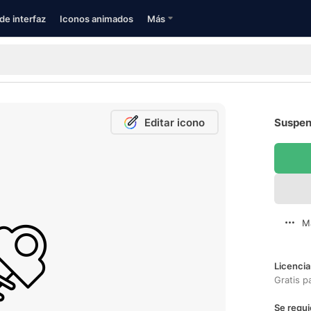
de interfaz
Iconos animados
Más
Editar icono
Suspens
M
Licencia
Gratis p
Se requi