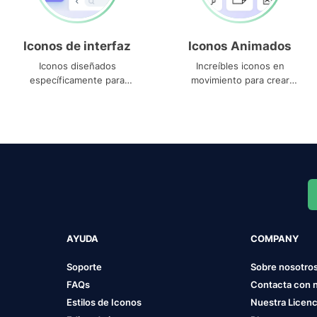
Iconos de interfaz
Iconos Animados
Iconos diseñados
Increíbles iconos en
específicamente para
movimiento para crear
interfaces
proyectos dinámicos
AYUDA
COMPANY
Soporte
Sobre nosotro
FAQs
Contacta con 
Estilos de Iconos
Nuestra Licenc