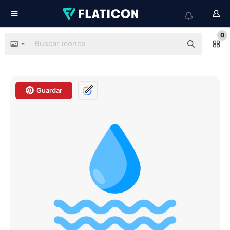
0
Guardar