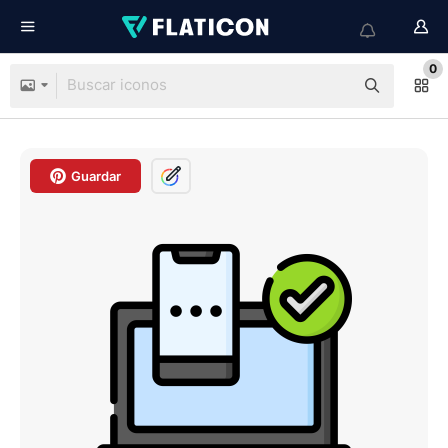
0
Guardar