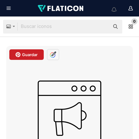
0
Guardar