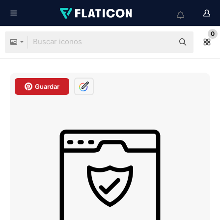
0
Guardar