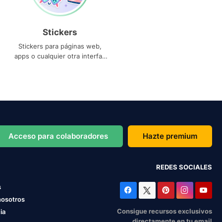
Stickers
Stickers para páginas web,
apps o cualquier otra interfaz
que necesites
Acceso para colaboradores
Hazte premium
REDES SOCIALES
s
nosotros
Consigue recursos exclusivos
ia
directamente en tu email