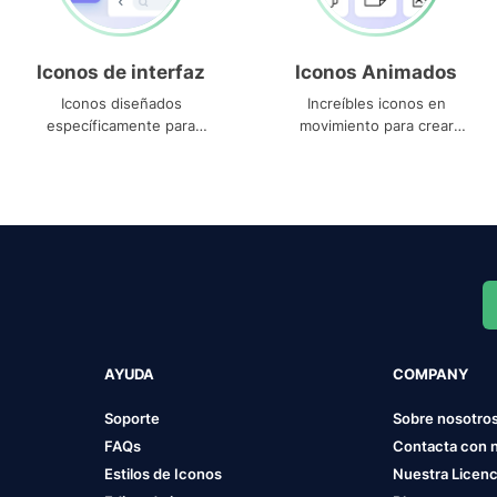
Iconos de interfaz
Iconos Animados
Iconos diseñados
Increíbles iconos en
específicamente para
movimiento para crear
interfaces
proyectos dinámicos
AYUDA
COMPANY
Soporte
Sobre nosotro
FAQs
Contacta con 
Estilos de Iconos
Nuestra Licenc