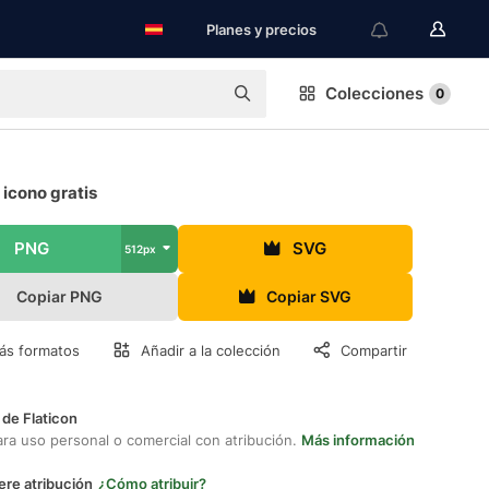
Planes y precios
Colecciones
0
icono gratis
PNG
SVG
512px
Copiar PNG
Copiar SVG
ás formatos
Añadir a la colección
Compartir
 de Flaticon
ara uso personal o comercial con atribución.
Más información
ere atribución
¿Cómo atribuir?