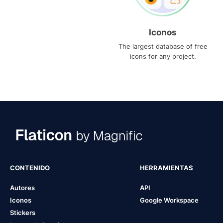
Iconos
The largest database of free
icons for any project.
CONTENIDO
HERRAMIENTAS
Autores
API
Iconos
Google Workspace
Stickers