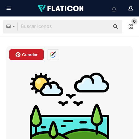
0
Guardar