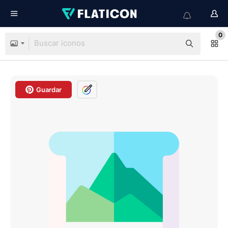
0
Guardar