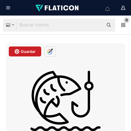
0
Guardar