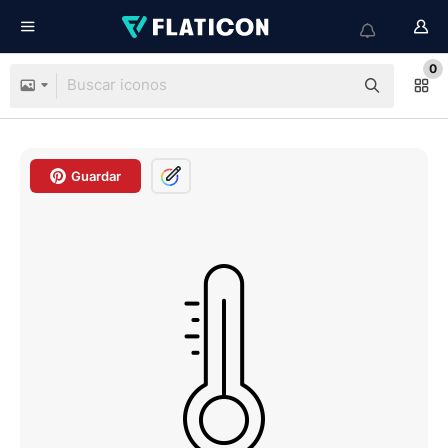
0
Guardar