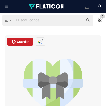
0
Guardar