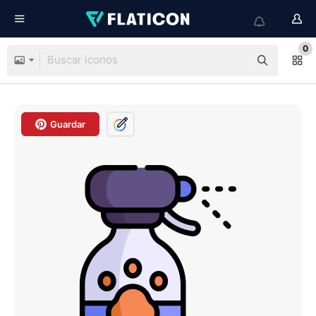
0
Guardar