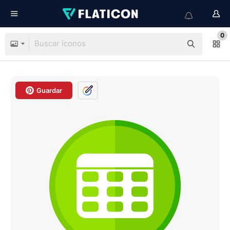
0
Guardar