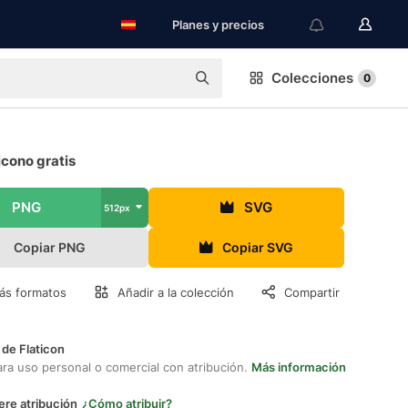
Planes y precios
Colecciones
0
icono gratis
PNG
SVG
512px
Copiar PNG
Copiar SVG
ás formatos
Añadir a la colección
Compartir
 de Flaticon
ara uso personal o comercial con atribución.
Más información
ere atribución
¿Cómo atribuir?