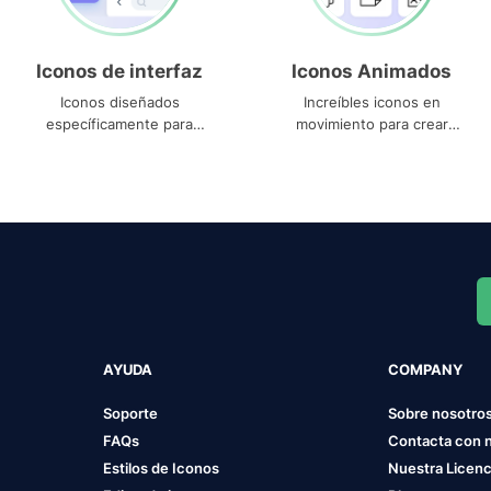
Iconos de interfaz
Iconos Animados
Iconos diseñados
Increíbles iconos en
específicamente para
movimiento para crear
interfaces
proyectos dinámicos
AYUDA
COMPANY
Soporte
Sobre nosotro
FAQs
Contacta con 
Estilos de Iconos
Nuestra Licenc