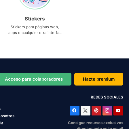
Stickers
Stickers para páginas web,
apps o cualquier otra interfaz
que necesites
Acceso para colaboradores
Hazte premium
REDES SOCIALES
s
nosotros
Consigue recursos exclusivos
ia
directamente en tu email