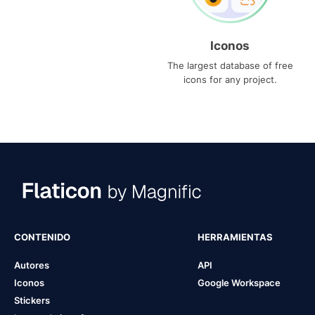
Iconos
The largest database of free
icons for any project.
CONTENIDO
HERRAMIENTAS
Autores
API
Iconos
Google Workspace
Stickers