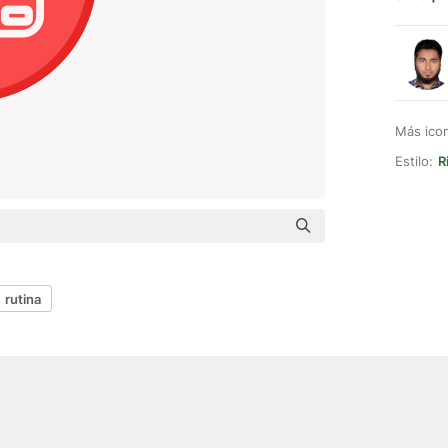
Más ico
Estilo:
R
rutina