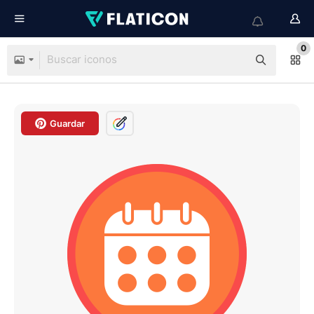
0
Guardar