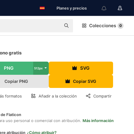
Planes y precios
Colecciones
0
cono gratis
PNG
SVG
512px
Copiar PNG
Copiar SVG
ás formatos
Añadir a la colección
Compartir
 de Flaticon
ara uso personal o comercial con atribución.
Más información
ere atribución
¿Cómo atribuir?