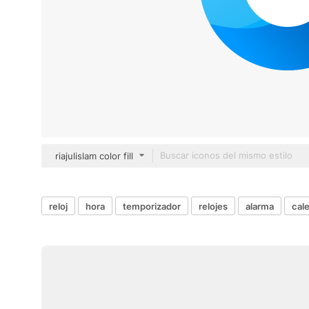
riajulislam color fill
reloj
hora
temporizador
relojes
alarma
cal