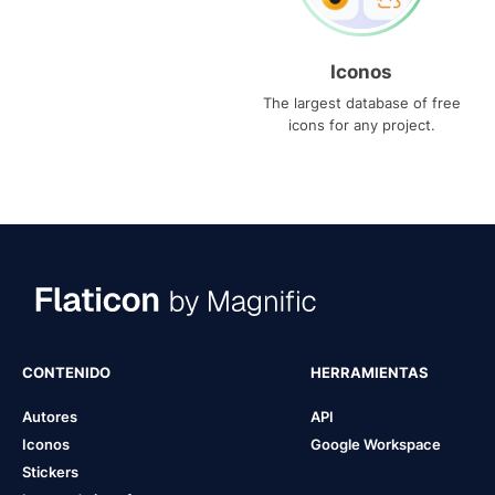
Iconos
The largest database of free
icons for any project.
CONTENIDO
HERRAMIENTAS
Autores
API
Iconos
Google Workspace
Stickers