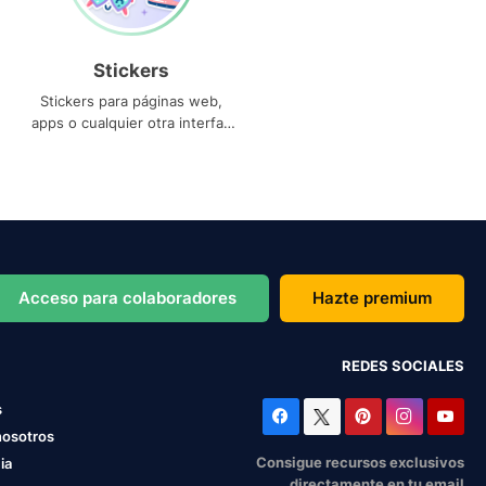
Stickers
Stickers para páginas web,
apps o cualquier otra interfaz
que necesites
Acceso para colaboradores
Hazte premium
REDES SOCIALES
s
nosotros
Consigue recursos exclusivos
ia
directamente en tu email