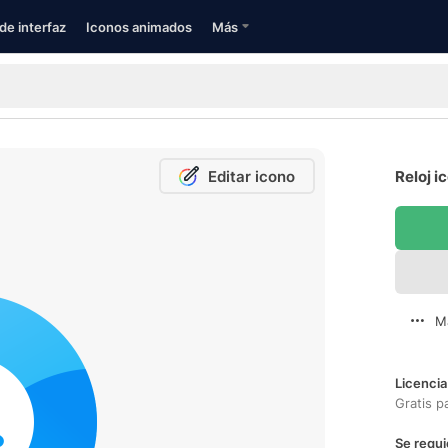
de interfaz
Iconos animados
Más
Editar icono
Reloj i
M
Licencia
Gratis p
Se requi