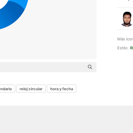
Más ico
Estilo:
R
endario
reloj circular
hora y fecha