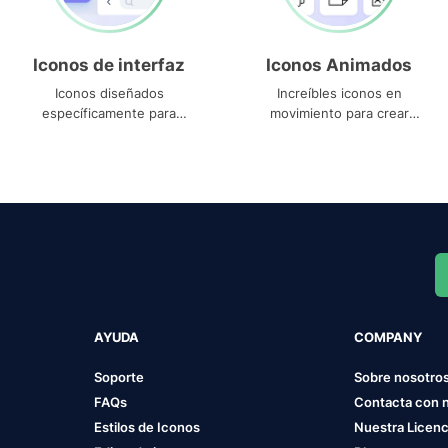
Iconos de interfaz
Iconos Animados
Iconos diseñados
Increíbles iconos en
específicamente para
movimiento para crear
interfaces
proyectos dinámicos
AYUDA
COMPANY
Soporte
Sobre nosotro
FAQs
Contacta con 
Estilos de Iconos
Nuestra Licenc