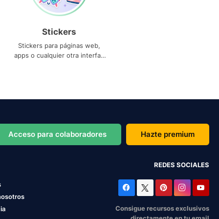
Stickers
Stickers para páginas web,
apps o cualquier otra interfaz
que necesites
Acceso para colaboradores
Hazte premium
REDES SOCIALES
s
nosotros
Consigue recursos exclusivos
ia
directamente en tu email