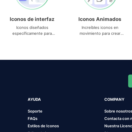
Iconos de interfaz
Iconos Animados
Iconos diseñados
Increíbles iconos en
específicamente para
movimiento para crear
interfaces
proyectos dinámicos
AYUDA
COMPANY
Soporte
Sobre nosotro
FAQs
Contacta con 
Estilos de Iconos
Nuestra Licenc