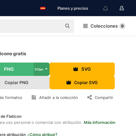
Planes y precios
Colecciones
0
icono gratis
PNG
SVG
512px
Copiar PNG
Copiar SVG
ás formatos
Añadir a la colección
Compartir
 de Flaticon
ara uso personal o comercial con atribución.
Más información
ere atribución
¿Cómo atribuir?