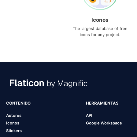
Iconos
The largest database of free
icons for any project.
CONTENIDO
HERRAMIENTAS
Autores
API
Iconos
Google Workspace
Stickers