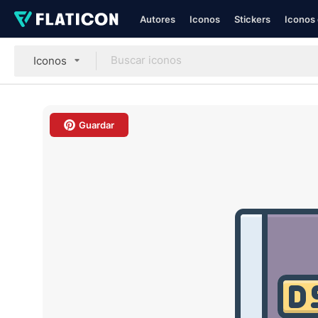
Autores
Iconos
Stickers
Iconos 
Iconos
Guardar