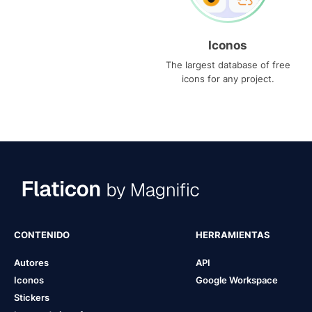
Iconos
The largest database of free
icons for any project.
CONTENIDO
HERRAMIENTAS
Autores
API
Iconos
Google Workspace
Stickers