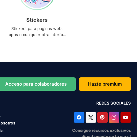
Stickers
Stickers para páginas web,
apps o cualquier otra interfaz
que necesites
Acceso para colaboradores
Hazte premium
REDES SOCIALES
s
nosotros
Consigue recursos exclusivos
ia
directamente en tu email