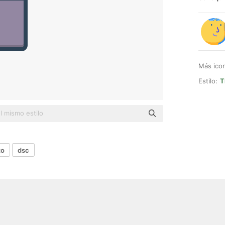
Más ico
Estilo:
T
to
dsc