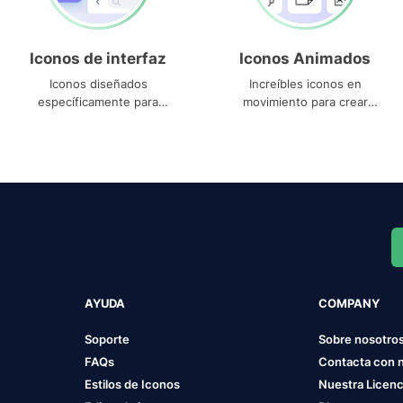
Iconos de interfaz
Iconos Animados
Iconos diseñados
Increíbles iconos en
específicamente para
movimiento para crear
interfaces
proyectos dinámicos
AYUDA
COMPANY
Soporte
Sobre nosotro
FAQs
Contacta con 
Estilos de Iconos
Nuestra Licenc