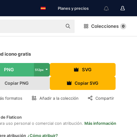
Planes y precios
Colecciones
0
ud icono gratis
PNG
SVG
512px
Copiar PNG
Copiar SVG
ás formatos
Añadir a la colección
Compartir
 de Flaticon
ara uso personal o comercial con atribución.
Más información
ere atribución
¿Cómo atribuir?