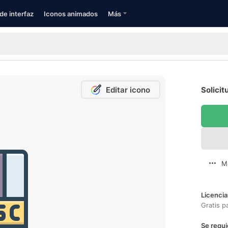
de interfaz
Iconos animados
Más
Editar icono
Solicit
M
Licencia
Gratis p
Se requi