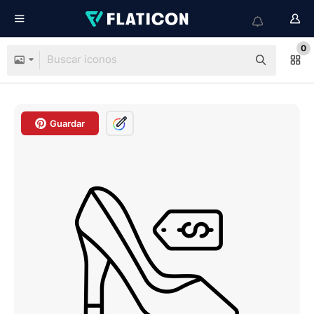
0
Guardar